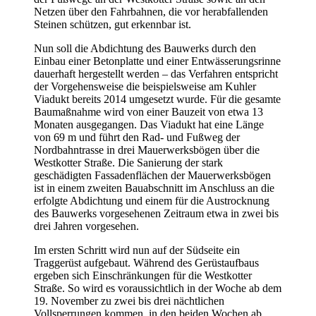
Netzen über den Fahrbahnen, die vor herabfallenden
Steinen schützen, gut erkennbar ist.
Nun soll die Abdichtung des Bauwerks durch den
Einbau einer Betonplatte und einer Entwässerungsrinne
dauerhaft hergestellt werden – das Verfahren entspricht
der Vorgehensweise die beispielsweise am Kuhler
Viadukt bereits 2014 umgesetzt wurde. Für die gesamte
Baumaßnahme wird von einer Bauzeit von etwa 13
Monaten ausgegangen. Das Viadukt hat eine Länge
von 69 m und führt den Rad- und Fußweg der
Nordbahntrasse in drei Mauerwerksbögen über die
Westkotter Straße. Die Sanierung der stark
geschädigten Fassadenflächen der Mauerwerksbögen
ist in einem zweiten Bauabschnitt im Anschluss an die
erfolgte Abdichtung und einem für die Austrocknung
des Bauwerks vorgesehenen Zeitraum etwa in zwei bis
drei Jahren vorgesehen.
Im ersten Schritt wird nun auf der Südseite ein
Traggerüst aufgebaut. Während des Gerüstaufbaus
ergeben sich Einschränkungen für die Westkotter
Straße. So wird es voraussichtlich in der Woche ab dem
19. November zu zwei bis drei nächtlichen
Vollsperrungen kommen, in den beiden Wochen ab