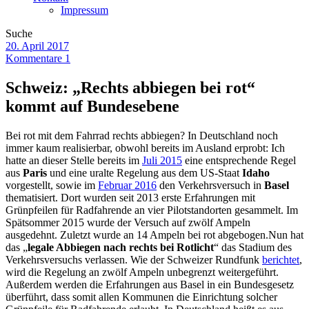
Impressum
Suche
20. April 2017
Kommentare 1
Schweiz: „Rechts abbiegen bei rot“
kommt auf Bundesebene
Bei rot mit dem Fahrrad rechts abbiegen? In Deutschland noch
immer kaum realisierbar, obwohl bereits im Ausland erprobt: Ich
hatte an dieser Stelle bereits im
Juli 2015
eine entsprechende Regel
aus
Paris
und eine uralte Regelung aus dem US-Staat
Idaho
vorgestellt, sowie im
Februar 2016
den Verkehrsversuch in
Basel
thematisiert. Dort wurden seit 2013 erste Erfahrungen mit
Grünpfeilen für Radfahrende an vier Pilotstandorten gesammelt. Im
Spätsommer 2015 wurde der Versuch auf zwölf Ampeln
ausgedehnt. Zuletzt wurde an 14 Ampeln bei rot abgebogen.Nun hat
das „
legale Abbiegen nach rechts bei Rotlicht
“ das Stadium des
Verkehrsversuchs verlassen. Wie der Schweizer Rundfunk
berichtet
,
wird die Regelung an zwölf Ampeln unbegrenzt weitergeführt.
Außerdem werden die Erfahrungen aus Basel in ein Bundesgesetz
überführt, dass somit allen Kommunen die Einrichtung solcher