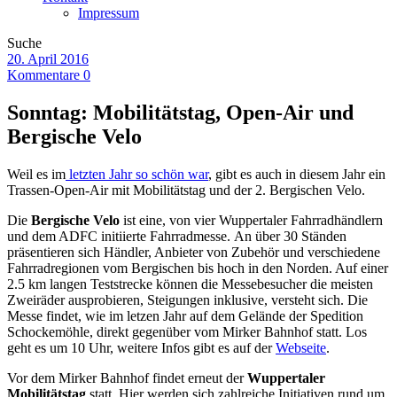
Impressum
Suche
20. April 2016
Kommentare 0
Sonntag: Mobilitätstag, Open-Air und
Bergische Velo
Weil es im
letzten Jahr so schön war
, gibt es auch in diesem Jahr ein
Trassen-Open-Air mit Mobilitätstag und der 2. Bergischen Velo.
Die
Bergische Velo
ist eine, von vier Wuppertaler Fahrradhändlern
und dem ADFC initiierte Fahrradmesse. An über 30 Ständen
präsentieren sich Händler, Anbieter von Zubehör und verschiedene
Fahrradregionen vom Bergischen bis hoch in den Norden. Auf einer
2.5 km langen Teststrecke können die Messebesucher die meisten
Zweiräder ausprobieren, Steigungen inklusive, versteht sich. Die
Messe findet, wie im letzen Jahr auf dem Gelände der Spedition
Schockemöhle, direkt gegenüber vom Mirker Bahnhof statt. Los
geht es um 10 Uhr, weitere Infos gibt es auf der
Webseite
.
Vor dem Mirker Bahnhof findet erneut der
Wuppertaler
Mobilitätstag
statt. Hier werden sich zahlreiche Initiativen rund um