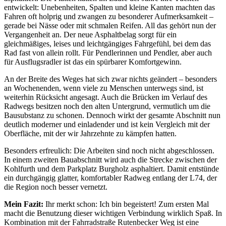
entwickelt: Unebenheiten, Spalten und kleine Kanten machten das
Fahren oft holprig und zwangen zu besonderer Aufmerksamkeit –
gerade bei Nässe oder mit schmalen Reifen. All das gehört nun der
Vergangenheit an. Der neue Asphaltbelag sorgt für ein
gleichmäßiges, leises und leichtgängiges Fahrgefühl, bei dem das
Rad fast von allein rollt. Für Pendlerinnen und Pendler, aber auch
für Ausflugsradler ist das ein spürbarer Komfortgewinn.
An der Breite des Weges hat sich zwar nichts geändert – besonders
an Wochenenden, wenn viele zu Menschen unterwegs sind, ist
weiterhin Rücksicht angesagt. Auch die Brücken im Verlauf des
Radwegs besitzen noch den alten Untergrund, vermutlich um die
Bausubstanz zu schonen. Dennoch wirkt der gesamte Abschnitt nun
deutlich moderner und einladender und ist kein Vergleich mit der
Oberfläche, mit der wir Jahrzehnte zu kämpfen hatten.
Besonders erfreulich: Die Arbeiten sind noch nicht abgeschlossen.
In einem zweiten Bauabschnitt wird auch die Strecke zwischen der
Kohlfurth und dem Parkplatz Burgholz asphaltiert. Damit entstünde
ein durchgängig glatter, komfortabler Radweg entlang der L74, der
die Region noch besser vernetzt.
Mein Fazit:
Ihr merkt schon: Ich bin begeistert! Zum ersten Mal
macht die Benutzung dieser wichtigen Verbindung wirklich Spaß. In
Kombination mit der Fahrradstraße Rutenbecker Weg ist eine