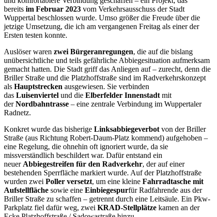
und komfortablere Verbindung geschaffen – ein Projekt, das
bereits
im Februar 2023
vom Verkehrsausschuss der Stadt
Wuppertal beschlossen wurde. Umso größer die Freude über die
jetzige Umsetzung, die ich am vergangenen Freitag als einer der
Ersten testen konnte.
Auslöser waren
zwei Bürgeranregungen
, die auf die bislang
unübersichtliche und teils gefährliche Abbiegesituation aufmerksam
gemacht hatten. Die Stadt griff das Anliegen auf – zurecht, denn die
Briller Straße und die Platzhoffstraße sind im Radverkehrskonzept
als
Hauptstrecken
ausgewiesen. Sie verbinden
das
Luisenviertel
und die
Elberfelder Innenstadt
mit
der
Nordbahntrasse
– eine zentrale Verbindung im Wuppertaler
Radnetz.
Konkret wurde das bisherige
Linksabbiegeverbot
von der Briller
Straße (aus Richtung Robert-Daum-Platz kommend) aufgehoben –
eine Regelung, die ohnehin oft ignoriert wurde, da sie
missverständlich beschildert war. Dafür entstand ein
neuer
Abbiegestreifen für den Radverkehr
, der auf einer
bestehenden Sperrfläche markiert wurde. Auf der Platzhoffstraße
wurden zwei
Poller versetzt
, um eine kleine
Fahrradtasche mit
Aufstellfläche
sowie eine
Einbiegespur
für Radfahrende aus der
Briller Straße zu schaffen – getrennt durch eine Leitsäule. Ein Pkw-
Parkplatz fiel dafür weg, zwei
KRAD-Stellplätze
kamen an der
Ecke Platzhoffstraße / Sadowastraße hinzu.