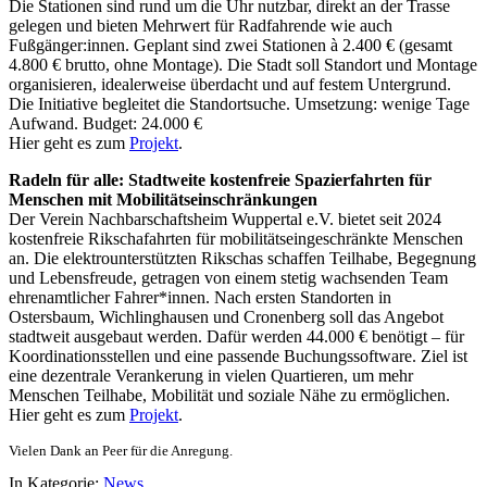
Die Stationen sind rund um die Uhr nutzbar, direkt an der Trasse
gelegen und bieten Mehrwert für Radfahrende wie auch
Fußgänger:innen. Geplant sind zwei Stationen à 2.400 € (gesamt
4.800 € brutto, ohne Montage). Die Stadt soll Standort und Montage
organisieren, idealerweise überdacht und auf festem Untergrund.
Die Initiative begleitet die Standortsuche. Umsetzung: wenige Tage
Aufwand. Budget: 24.000 €
Hier geht es zum
Projekt
.
Radeln für alle: Stadtweite kostenfreie Spazierfahrten für
Menschen mit Mobilitätseinschränkungen
Der Verein Nachbarschaftsheim Wuppertal e.V. bietet seit 2024
kostenfreie Rikschafahrten für mobilitätseingeschränkte Menschen
an. Die elektrounterstützten Rikschas schaffen Teilhabe, Begegnung
und Lebensfreude, getragen von einem stetig wachsenden Team
ehrenamtlicher Fahrer*innen. Nach ersten Standorten in
Ostersbaum, Wichlinghausen und Cronenberg soll das Angebot
stadtweit ausgebaut werden. Dafür werden 44.000 € benötigt – für
Koordinationsstellen und eine passende Buchungssoftware. Ziel ist
eine dezentrale Verankerung in vielen Quartieren, um mehr
Menschen Teilhabe, Mobilität und soziale Nähe zu ermöglichen.
Hier geht es zum
Projekt
.
Vielen Dank an Peer für die Anregung.
In Kategorie:
News