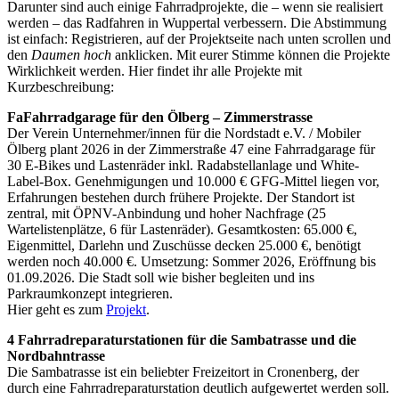
Darunter sind auch einige Fahrradprojekte, die – wenn sie realisiert
werden – das Radfahren in Wuppertal verbessern. Die Abstimmung
ist einfach: Registrieren, auf der Projektseite nach unten scrollen und
den
Daumen hoch
anklicken. Mit eurer Stimme können die Projekte
Wirklichkeit werden. Hier findet ihr alle Projekte mit
Kurzbeschreibung:
FaFahrradgarage für den Ölberg – Zimmerstrasse
Der Verein Unternehmer/innen für die Nordstadt e.V. / Mobiler
Ölberg plant 2026 in der Zimmerstraße 47 eine Fahrradgarage für
30 E-Bikes und Lastenräder inkl. Radabstellanlage und White-
Label-Box. Genehmigungen und 10.000 € GFG-Mittel liegen vor,
Erfahrungen bestehen durch frühere Projekte. Der Standort ist
zentral, mit ÖPNV-Anbindung und hoher Nachfrage (25
Wartelistenplätze, 6 für Lastenräder). Gesamtkosten: 65.000 €,
Eigenmittel, Darlehn und Zuschüsse decken 25.000 €, benötigt
werden noch 40.000 €. Umsetzung: Sommer 2026, Eröffnung bis
01.09.2026. Die Stadt soll wie bisher begleiten und ins
Parkraumkonzept integrieren.
Hier geht es zum
Projekt
.
4 Fahrradreparaturstationen für die Sambatrasse und die
Nordbahntrasse
Die Sambatrasse ist ein beliebter Freizeitort in Cronenberg, der
durch eine Fahrradreparaturstation deutlich aufgewertet werden soll.