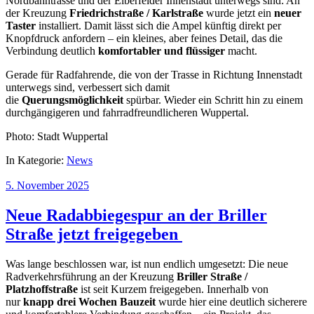
Nordbahntrasse und der Elberfelder Innenstadt unterwegs sind: An
der Kreuzung
Friedrichstraße / Karlstraße
wurde jetzt ein
neuer
Taster
installiert. Damit lässt sich die Ampel künftig direkt per
Knopfdruck anfordern – ein kleines, aber feines Detail, das die
Verbindung deutlich
komfortabler und flüssiger
macht.
Gerade für Radfahrende, die von der Trasse in Richtung Innenstadt
unterwegs sind, verbessert sich damit
die
Querungsmöglichkeit
spürbar. Wieder ein Schritt hin zu einem
durchgängigeren und fahrradfreundlicheren Wuppertal.
Photo: Stadt Wuppertal
In Kategorie:
News
5. November 2025
Neue Radabbiegespur an der Briller
Straße jetzt freigegeben
Was lange beschlossen war, ist nun endlich umgesetzt: Die neue
Radverkehrsführung an der Kreuzung
Briller Straße /
Platzhoffstraße
ist seit Kurzem freigegeben. Innerhalb von
nur
knapp drei Wochen Bauzeit
wurde hier eine deutlich sicherere