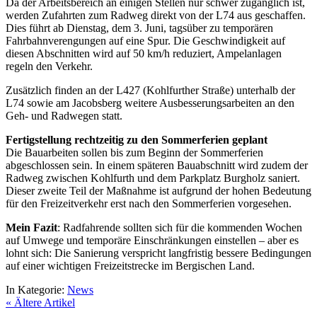
Da der Arbeitsbereich an einigen Stellen nur schwer zugänglich ist,
werden Zufahrten zum Radweg direkt von der L74 aus geschaffen.
Dies führt ab Dienstag, dem 3. Juni, tagsüber zu temporären
Fahrbahnverengungen auf eine Spur. Die Geschwindigkeit auf
diesen Abschnitten wird auf 50 km/h reduziert, Ampelanlagen
regeln den Verkehr.
Zusätzlich finden an der L427 (Kohlfurther Straße) unterhalb der
L74 sowie am Jacobsberg weitere Ausbesserungsarbeiten an den
Geh- und Radwegen statt.
Fertigstellung rechtzeitig zu den Sommerferien geplant
Die Bauarbeiten sollen bis zum Beginn der Sommerferien
abgeschlossen sein. In einem späteren Bauabschnitt wird zudem der
Radweg zwischen Kohlfurth und dem Parkplatz Burgholz saniert.
Dieser zweite Teil der Maßnahme ist aufgrund der hohen Bedeutung
für den Freizeitverkehr erst nach den Sommerferien vorgesehen.
Mein Fazit
: Radfahrende sollten sich für die kommenden Wochen
auf Umwege und temporäre Einschränkungen einstellen – aber es
lohnt sich: Die Sanierung verspricht langfristig bessere Bedingungen
auf einer wichtigen Freizeitstrecke im Bergischen Land.
In Kategorie:
News
« Ältere Artikel