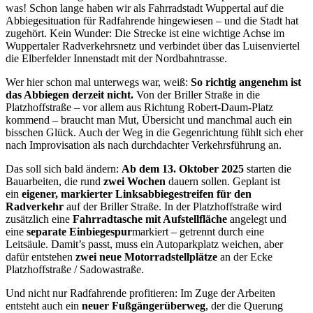
was! Schon lange haben wir als Fahrradstadt Wuppertal auf die
Abbiegesituation für Radfahrende hingewiesen – und die Stadt hat
zugehört. Kein Wunder: Die Strecke ist eine wichtige Achse im
Wuppertaler Radverkehrsnetz und verbindet über das Luisenviertel
die Elberfelder Innenstadt mit der Nordbahntrasse.
Wer hier schon mal unterwegs war, weiß:
So richtig angenehm ist
das Abbiegen derzeit nicht.
Von der Briller Straße in die
Platzhoffstraße – vor allem aus Richtung Robert-Daum-Platz
kommend – braucht man Mut, Übersicht und manchmal auch ein
bisschen Glück. Auch der Weg in die Gegenrichtung fühlt sich eher
nach Improvisation als nach durchdachter Verkehrsführung an.
Das soll sich bald ändern:
Ab dem 13. Oktober 2025
starten die
Bauarbeiten, die rund
zwei Wochen
dauern sollen. Geplant ist
ein
eigener, markierter Linksabbiegestreifen für den
Radverkehr
auf der Briller Straße. In der Platzhoffstraße wird
zusätzlich eine
Fahrradtasche mit Aufstellfläche
angelegt und
eine
separate Einbiegespur
markiert – getrennt durch eine
Leitsäule. Damit’s passt, muss ein Autoparkplatz weichen, aber
dafür entstehen
zwei neue Motorradstellplätze
an der Ecke
Platzhoffstraße / Sadowastraße.
Und nicht nur Radfahrende profitieren: Im Zuge der Arbeiten
entsteht auch ein
neuer Fußgängerüberweg
, der die Querung