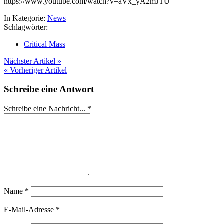
https://www.youtube.com/watch?v=aVx_yA2mJTU
In Kategorie:
News
Schlagwörter:
Critical Mass
Nächster Artikel »
« Vorheriger Artikel
Schreibe eine Antwort
Schreibe eine Nachricht...
*
Name
*
E-Mail-Adresse
*