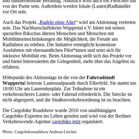
und händlerneutrale Beratung. Natürlich wird auch ein Fienchen mit
von der Partie sein. Außerdem werden lokale (Lasten)Radhändler
vor Ort sein.
Auch das Projekt „
Radeln ohne Alter
“ wird am Aktionstag vertreten
sein. Das Nachbarschaftsheim Wuppertal e.V. bietet mit seinen
speziellen Rikschas älteren Menschen und Menschen mit
Mobilitätseinschränkungen die Möglichkeit, die Freude am
Radfahren zu erleben. Die Initiative ermöglicht kostenlose
Ausfahrten mit ehrenamtlichen Pilot*innen und setzt sich für
inklusive Mobilität ein. Beim Aktionstag stellt sich das Projekt vor
und bietet Interessierten die Gelegenheit, mehr über das Angebot zu
erfahren.
Höhepunkt des Aktionstags ist die von der
Fahrradstadt
Wupperta
l betreute Lastenradparade durch Elberfeld. Sie startet um
18:00 Uhr am Laurentiusplatz. Zur Teilnahme ist ein
verkehrssicheres Lasten- oder Fahrrad erforderlich. Die Strecke ist
nicht abgesperrt, und die Straßenverkehrsordnung ist zu beachten.
Die Cargobike Roadshow wurde 2016 von unabhängigen
Cargobike-Experten ins Leben gerufen und wird von der Berliner
Verkehrswende-Agentur
cargobike.jetzt
organisiert.
Photo: Cargobikeroadshow Andreas Lörcher