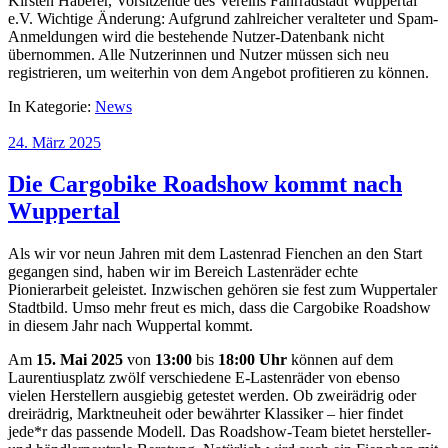
Kirsten Haberer, Vorsitzende des Vereins Fahrradstadt Wuppertal
e.V. Wichtige Änderung: Aufgrund zahlreicher veralteter und Spam-
Anmeldungen wird die bestehende Nutzer-Datenbank nicht
übernommen. Alle Nutzerinnen und Nutzer müssen sich neu
registrieren, um weiterhin von dem Angebot profitieren zu können.
In Kategorie:
News
24. März 2025
Die Cargobike Roadshow kommt nach
Wuppertal
Als wir vor neun Jahren mit dem Lastenrad Fienchen an den Start
gegangen sind, haben wir im Bereich Lastenräder echte
Pionierarbeit geleistet. Inzwischen gehören sie fest zum Wuppertaler
Stadtbild. Umso mehr freut es mich, dass die Cargobike Roadshow
in diesem Jahr nach Wuppertal kommt.
Am
15. Mai 2025
von
13:00
bis
18:00 Uhr
können auf dem
Laurentiusplatz zwölf verschiedene E-Lastenräder von ebenso
vielen Herstellern ausgiebig getestet werden. Ob zweirädrig oder
dreirädrig, Marktneuheit oder bewährter Klassiker – hier findet
jede*r das passende Modell. Das Roadshow-Team bietet hersteller-