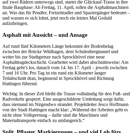
auf zwei Rädern unterwegs sind, startet die Glückauf-Trasse in ihre
finale Bauphase: Ab Freitag, 11. April, rollen die Asphaltmaschinen
an. Was das für Pendler, Freizeitradler und Spaziergänger bedeutet –
und warum es sich lohnt, jetzt noch ein letztes Mal Geduld
aufzubringen.
Asphalt mit Aussicht – und Ansage
Auf rund fünf Kilometern Länge bekommt der Bodenbelag
zwischen der Brücke Wildhagen, dem Schulenbergtunnel und
weiter bis zur Stadtgrenze nach Sprockhövel eine neue
Asphalttragdeckschicht. Gearbeitet wird dabei abschnittsweise: Am
Freitag geht’s los, danach vom 14. bis 17. April – jeweils zwischen
7 und 16 Uhr. Pro Tag ist ein rund ein Kilometer langer
Teilabschnitt dran, beginnend in Sprockhövel und Richtung
Hattingen führend.
Wichtig: In dieser Zeit bleibt die Trasse vollständig für den Fuß- und
Radverkehr gesperrt. Eine ausgeschilderte Umleitung sorgt dafür,
dass niemand im Nirgendwo strandet. Projektleiter Jesco Hoffmann
von der Stadt Hattingen macht klar: „Während der Arbeiten geht es
nicht ohne Vollsperrung – dafür sind die Maschinen und
Materialtransporte einfach zu umfangreich.“
Split, Pflaster, Markierungen – und viel Lob fürs