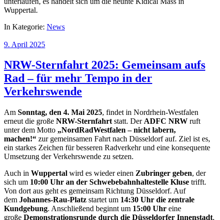
unterlaufen, es handelt sich um die neunte Kidical Mass in
Wuppertal.
In Kategorie:
News
9. April 2025
NRW-Sternfahrt 2025: Gemeinsam aufs
Rad – für mehr Tempo in der
Verkehrswende
Am
Sonntag, den 4. Mai 2025
, findet in Nordrhein-Westfalen
erneut die große
NRW-Sternfahrt
statt. Der
ADFC NRW
ruft
unter dem Motto
„NordRadWestfalen – nicht labern,
machen!“
zur gemeinsamen Fahrt nach Düsseldorf auf. Ziel ist es,
ein starkes Zeichen für besseren Radverkehr und eine konsequente
Umsetzung der Verkehrswende zu setzen.
Auch in
Wuppertal
wird es wieder einen
Zubringer geben
, der
sich um
10:00 Uhr an der Schwebebahnhaltestelle Kluse
trifft.
Von dort aus geht es gemeinsam Richtung Düsseldorf. Auf
dem
Johannes-Rau-Platz
startet um
14:30 Uhr die zentrale
Kundgebung
. Anschließend beginnt um
15:00 Uhr
eine
große
Demonstrationsrunde durch die Düsseldorfer Innenstadt
,