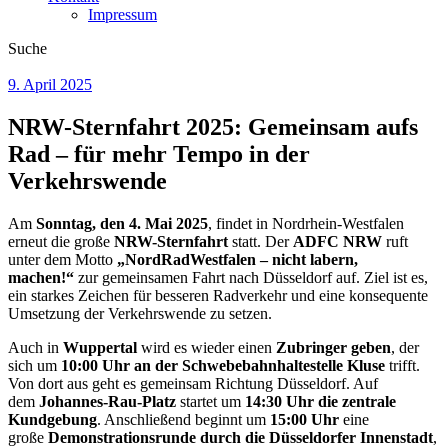
Impressum
Suche
9. April 2025
NRW-Sternfahrt 2025: Gemeinsam aufs
Rad – für mehr Tempo in der
Verkehrswende
Am
Sonntag, den 4. Mai 2025
, findet in Nordrhein-Westfalen
erneut die große
NRW-Sternfahrt
statt. Der
ADFC NRW
ruft
unter dem Motto
„NordRadWestfalen – nicht labern,
machen!“
zur gemeinsamen Fahrt nach Düsseldorf auf. Ziel ist es,
ein starkes Zeichen für besseren Radverkehr und eine konsequente
Umsetzung der Verkehrswende zu setzen.
Auch in
Wuppertal
wird es wieder einen
Zubringer geben
, der
sich um
10:00 Uhr an der Schwebebahnhaltestelle Kluse
trifft.
Von dort aus geht es gemeinsam Richtung Düsseldorf. Auf
dem
Johannes-Rau-Platz
startet um
14:30 Uhr die zentrale
Kundgebung
. Anschließend beginnt um
15:00 Uhr
eine
große
Demonstrationsrunde durch die Düsseldorfer Innenstadt
,