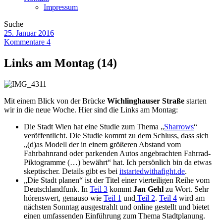
Impressum
Suche
25. Januar 2016
Kommentare 4
Links am Montag (14)
Mit einem Blick von der Brücke
Wichlinghauser Straße
starten
wir in die neue Woche. Hier sind die Links am Montag:
Die Stadt Wien hat eine Studie zum Thema „
Sharrows
“
veröffentlicht. Die Studie kommt zu dem Schluss, dass sich
„(d)as Modell der in einem größeren Abstand vom
Fahrbahnrand oder parkenden Autos angebrachten Fahrrad-
Piktogramme (…) bewährt“ hat. Ich persönlich bin da etwas
skeptischer. Details gibt es bei
itstartedwithafight.de
.
„Die Stadt planen“ ist der Titel einer vierteiligen Reihe vom
Deutschlandfunk. In
Teil 3
kommt
Jan Gehl
zu Wort. Sehr
hörenswert, genauso wie
Teil 1
und
Teil 2
.
Teil 4
wird am
nächsten Sonntag ausgestrahlt und online gestellt und bietet
einen umfassenden Einführung zum Thema Stadtplanung.