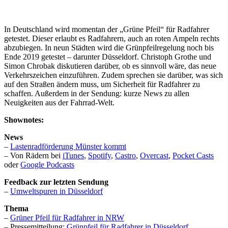
In Deutschland wird momentan der „Grüne Pfeil“ für Radfahrer
getestet. Dieser erlaubt es Radfahrern, auch an roten Ampeln rechts
abzubiegen. In neun Städten wird die Grünpfeilregelung noch bis
Ende 2019 getestet – darunter Düsseldorf. Christoph Grothe und
Simon Chrobak diskutieren darüber, ob es sinnvoll wäre, das neue
Verkehrszeichen einzuführen. Zudem sprechen sie darüber, was sich
auf den Straßen ändern muss, um Sicherheit für Radfahrer zu
schaffen. Außerdem in der Sendung: kurze News zu allen
Neuigkeiten aus der Fahrrad-Welt.
Shownotes:
News
–
Lastenradförderung Münster kommt
– Von Rädern bei
iTunes
,
Spotify
,
Castro
,
Overcast
,
Pocket Casts
oder
Google Podcasts
Feedback zur letzten Sendung
–
Umweltspuren in Düsseldorf
Thema
–
Grüner Pfeil für Radfahrer in NRW
– Pressemitteilung:
Grünpfeil für Radfahrer in Düsseldorf