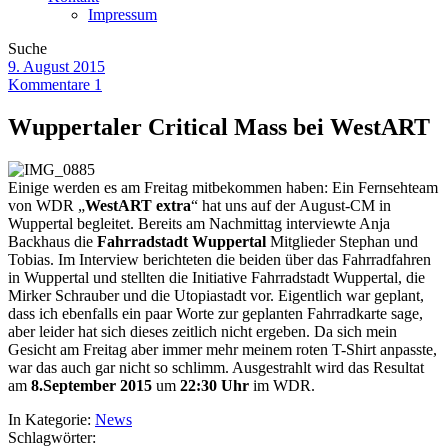
Impressum
Suche
9. August 2015
Kommentare 1
Wuppertaler Critical Mass bei WestART
Einige werden es am Freitag mitbekommen haben: Ein Fernsehteam
von WDR „
WestART extra
“ hat uns auf der August-CM in
Wuppertal begleitet. Bereits am Nachmittag interviewte Anja
Backhaus die
Fahrradstadt Wuppertal
Mitglieder Stephan und
Tobias. Im Interview berichteten die beiden über das Fahrradfahren
in Wuppertal und stellten die Initiative Fahrradstadt Wuppertal, die
Mirker Schrauber und die Utopiastadt vor. Eigentlich war geplant,
dass ich ebenfalls ein paar Worte zur geplanten Fahrradkarte sage,
aber leider hat sich dieses zeitlich nicht ergeben. Da sich mein
Gesicht am Freitag aber immer mehr meinem roten T-Shirt anpasste,
war das auch gar nicht so schlimm. Ausgestrahlt wird das Resultat
am
8.September 2015
um
22:30 Uhr
im WDR.
In Kategorie:
News
Schlagwörter: