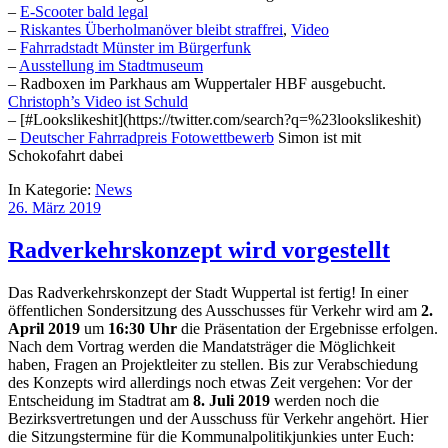
–
E-Scooter bald legal
–
Riskantes Überholmanöver bleibt straffrei
,
Video
–
Fahrradstadt Münster im Bürgerfunk
–
Ausstellung im Stadtmuseum
– Radboxen im Parkhaus am Wuppertaler HBF ausgebucht.
Christoph’s Video ist Schuld
–
[#Lookslikeshit]
(https://twitter.com/search?q=%23lookslikeshit)
–
Deutscher Fahrradpreis Fotowettbewerb
Simon ist mit
Schokofahrt dabei
In Kategorie:
News
26. März 2019
Radverkehrskonzept wird vorgestellt
Das Radverkehrskonzept der Stadt Wuppertal ist fertig! In einer
öffentlichen Sondersitzung des Ausschusses für Verkehr wird am
2.
April 2019
um
16:30 Uhr
die Präsentation der Ergebnisse erfolgen.
Nach dem Vortrag werden die Mandatsträger die Möglichkeit
haben, Fragen an Projektleiter zu stellen. Bis zur Verabschiedung
des Konzepts wird allerdings noch etwas Zeit vergehen: Vor der
Entscheidung im Stadtrat am
8. Juli 2019
werden noch die
Bezirksvertretungen und der Ausschuss für Verkehr angehört. Hier
die Sitzungstermine für die Kommunalpolitikjunkies unter Euch: