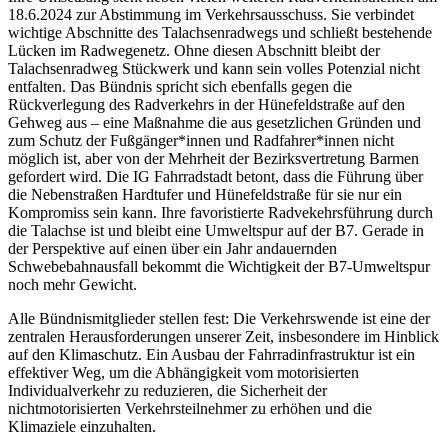
18.6.2024 zur Abstimmung im Verkehrsausschuss. Sie verbindet
wichtige Abschnitte des Talachsenradwegs und schließt bestehende
Lücken im Radwegenetz. Ohne diesen Abschnitt bleibt der
Talachsenradweg Stückwerk und kann sein volles Potenzial nicht
entfalten. Das Bündnis spricht sich ebenfalls gegen die
Rückverlegung des Radverkehrs in der Hünefeldstraße auf den
Gehweg aus – eine Maßnahme die aus gesetzlichen Gründen und
zum Schutz der Fußgänger*innen und Radfahrer*innen nicht
möglich ist, aber von der Mehrheit der Bezirksvertretung Barmen
gefordert wird. Die IG Fahrradstadt betont, dass die Führung über
die Nebenstraßen Hardtufer und Hünefeldstraße für sie nur ein
Kompromiss sein kann. Ihre favoristierte Radvekehrsführung durch
die Talachse ist und bleibt eine Umweltspur auf der B7. Gerade in
der Perspektive auf einen über ein Jahr andauernden
Schwebebahnausfall bekommt die Wichtigkeit der B7-Umweltspur
noch mehr Gewicht.
Alle Bündnismitglieder stellen fest: Die Verkehrswende ist eine der
zentralen Herausforderungen unserer Zeit, insbesondere im Hinblick
auf den Klimaschutz. Ein Ausbau der Fahrradinfrastruktur ist ein
effektiver Weg, um die Abhängigkeit vom motorisierten
Individualverkehr zu reduzieren, die Sicherheit der
nichtmotorisierten Verkehrsteilnehmer zu erhöhen und die
Klimaziele einzuhalten.