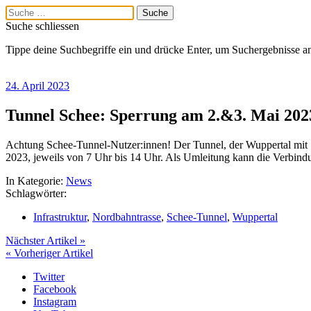
Suche schliessen
Tippe deine Suchbegriffe ein und drücke Enter, um Suchergebnisse a
24. April 2023
Tunnel Schee: Sperrung am 2.&3. Mai 202
Menü
Achtung Schee-Tunnel-Nutzer:innen! Der Tunnel, der Wuppertal mit S
2023, jeweils von 7 Uhr bis 14 Uhr. Als Umleitung kann die Verbindu
Startseite
Blog
In Kategorie:
News
Archiv
Schlagwörter:
Externe Links
YouTube
Infrastruktur
,
Nordbahntrasse
,
Schee-Tunnel
,
Wuppertal
Facebook
Instagram
Nächster Artikel »
Von Rädern
« Vorheriger Artikel
(Podcast)
Mastodon
Twitter
Twitter
Facebook
Kontakt
Instagram
Impressum