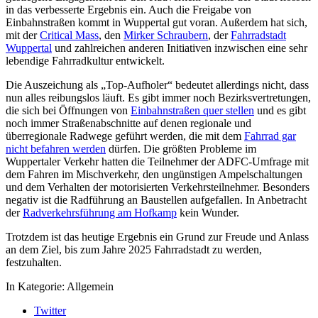
in das verbesserte Ergebnis ein. Auch die Freigabe von
Einbahnstraßen kommt in Wuppertal gut voran. Außerdem hat sich,
mit der
Critical Mass
, den
Mirker Schraubern
, der
Fahrradstadt
Wuppertal
und zahlreichen anderen Initiativen inzwischen eine sehr
lebendige Fahrradkultur entwickelt.
Die Auszeichung als „Top-Aufholer“ bedeutet allerdings nicht, dass
nun alles reibungslos läuft. Es gibt immer noch Bezirksvertretungen,
die sich bei Öffnungen von
Einbahnstraßen quer stellen
und es gibt
noch immer Straßenabschnitte auf denen regionale und
überregionale Radwege geführt werden, die mit dem
Fahrrad gar
nicht befahren werden
dürfen. Die größten Probleme im
Wuppertaler Verkehr hatten die Teilnehmer der ADFC-Umfrage mit
dem Fahren im Mischverkehr, den ungünstigen Ampelschaltungen
und dem Verhalten der motorisierten Verkehrsteilnehmer. Besonders
negativ ist die Radführung an Baustellen aufgefallen. In Anbetracht
der
Radverkehrsführung am Hofkamp
kein Wunder.
Trotzdem ist das heutige Ergebnis ein Grund zur Freude und Anlass
an dem Ziel, bis zum Jahre 2025 Fahrradstadt zu werden,
festzuhalten.
In Kategorie:
Allgemein
Twitter