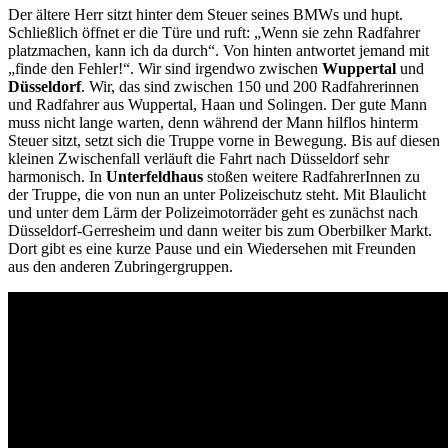
Der ältere Herr sitzt hinter dem Steuer seines BMWs und hupt.
Schließlich öffnet er die Türe und ruft: „Wenn sie zehn Radfahrer
platzmachen, kann ich da durch“. Von hinten antwortet jemand mit
„finde den Fehler!“. Wir sind irgendwo zwischen
Wuppertal
und
Düsseldorf
. Wir, das sind zwischen 150 und 200 Radfahrerinnen
und Radfahrer aus Wuppertal, Haan und Solingen. Der gute Mann
muss nicht lange warten, denn während der Mann hilflos hinterm
Steuer sitzt, setzt sich die Truppe vorne in Bewegung. Bis auf diesen
kleinen Zwischenfall verläuft die Fahrt nach Düsseldorf sehr
harmonisch. In
Unterfeldhaus
stoßen weitere RadfahrerInnen zu
der Truppe, die von nun an unter Polizeischutz steht. Mit Blaulicht
und unter dem Lärm der Polizeimotorräder geht es zunächst nach
Düsseldorf-Gerresheim und dann weiter bis zum Oberbilker Markt.
Dort gibt es eine kurze Pause und ein Wiedersehen mit Freunden
aus den anderen Zubringergruppen.