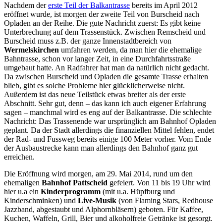
Nachdem der
erste Teil der Balkantrasse
bereits im April 2012
eröffnet wurde, ist morgen der zweite Teil von Burscheid nach
Opladen an der Reihe. Die gute Nachricht zuerst: Es gibt keine
Unterbrechung auf dem Trassenstück. Zwischen Remscheid und
Burscheid muss z.B. der ganze Innenstadtbereich von
Wermelskirchen
umfahren werden, da man hier die ehemalige
Bahntrasse, schon vor langer Zeit, in eine Durchfahrtsstraße
umgebaut hatte. An Radfahrer hat man da natürlich nicht gedacht.
Da zwischen Burscheid und Opladen die gesamte Trasse erhalten
blieb, gibt es solche Probleme hier glücklicherweise nicht.
Außerdem ist das neue Teilstück etwas breiter als der erste
Abschnitt. Sehr gut, denn – das kann ich auch eigener Erfahrung
sagen – manchmal wird es eng auf der Balkantrasse. Die schlechte
Nachricht: Das Trassenende war ursprünglich am Bahnhof Opladen
geplant. Da der Stadt allerdings die finanziellen Mittel fehlen, endet
der Rad- und Fussweg bereits einige 100 Meter vorher. Vom Ende
der Ausbaustrecke kann man allerdings den Bahnhof ganz gut
erreichen.
Die Eröffnung wird morgen, am 29. Mai 2014, rund um den
ehemaligen
Bahnhof Pattscheid
gefeiert. Von 11 bis 19 Uhr wird
hier u.a ein
Kinderprogramm
(mit u.a. Hüpfburg und
Kinderschminken) und
Live-Musik
(von Flaming Stars, Redhouse
Jazzband, abgestaubt und Alphornbläsern) geboten. Für Kaffee,
Kuchen, Waffeln, Grill, Bier und alkoholfreie Getränke ist gesorgt.