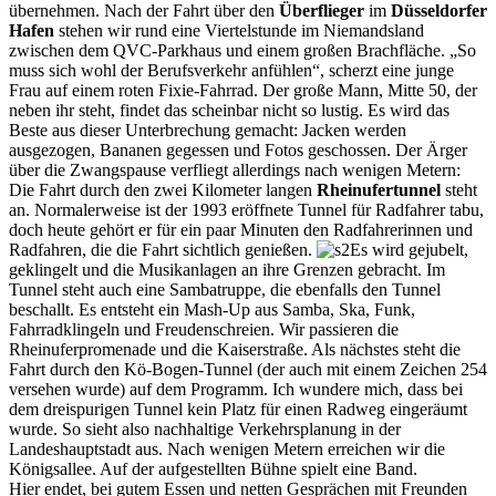
übernehmen. Nach der Fahrt über den
Überflieger
im
Düsseldorfer
Hafen
stehen wir rund eine Viertelstunde im Niemandsland
zwischen dem QVC-Parkhaus und einem großen Brachfläche. „So
muss sich wohl der Berufsverkehr anfühlen“, scherzt eine junge
Frau auf einem roten Fixie-Fahrrad. Der große Mann, Mitte 50, der
neben ihr steht, findet das scheinbar nicht so lustig. Es wird das
Beste aus dieser Unterbrechung gemacht: Jacken werden
ausgezogen, Bananen gegessen und Fotos geschossen. Der Ärger
über die Zwangspause verfliegt allerdings nach wenigen Metern:
Die Fahrt durch den zwei Kilometer langen
Rheinufertunnel
steht
an. Normalerweise ist der 1993 eröffnete Tunnel für Radfahrer tabu,
doch heute gehört er für ein paar Minuten den Radfahrerinnen und
Radfahren, die die Fahrt sichtlich genießen.
Es wird gejubelt,
geklingelt und die Musikanlagen an ihre Grenzen gebracht. Im
Tunnel steht auch eine Sambatruppe, die ebenfalls den Tunnel
beschallt. Es entsteht ein Mash-Up aus Samba, Ska, Funk,
Fahrradklingeln und Freudenschreien. Wir passieren die
Rheinuferpromenade und die Kaiserstraße. Als nächstes steht die
Fahrt durch den Kö-Bogen-Tunnel (der auch mit einem Zeichen 254
versehen wurde) auf dem Programm. Ich wundere mich, dass bei
dem dreispurigen Tunnel kein Platz für einen Radweg eingeräumt
wurde. So sieht also nachhaltige Verkehrsplanung in der
Landeshauptstadt aus. Nach wenigen Metern erreichen wir die
Königsallee. Auf der aufgestellten Bühne spielt eine Band.
Hier endet, bei gutem Essen und netten Gesprächen mit Freunden